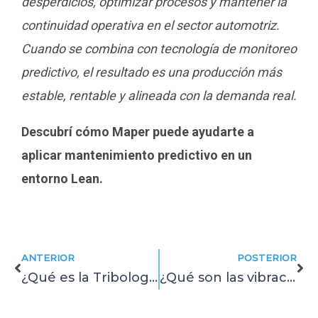
desperdicios, optimizar procesos y mantener la
continuidad operativa en el sector automotriz.
Cuando se combina con tecnología de monitoreo
predictivo, el resultado es una producción más
estable, rentable y alineada con la demanda real.
Descubrí cómo Maper puede ayudarte a
aplicar mantenimiento predictivo en un
entorno Lean.
Prev
Ne
ANTERIOR
POSTERIOR
¿Qué es la Tribología? concepto, aplicaciones y su impacto en el mantenimiento
¿Qué son las vibraciones mecánicas y por qué importan en el monitoreo industrial?