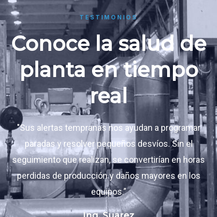
TESTIMONIOS
Conoce la salud de
planta en tiempo
real
"Sus alertas tempranas nos ayudan a programar
paradas y resolver pequeños desvíos. Sin el
seguimiento que realizan, se convertirían en horas
perdidas de producción y daños mayores en los
equipos.”
Ing. Suarez