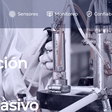
e
Sensores
Monitoreo
Confiab
ción
asivo