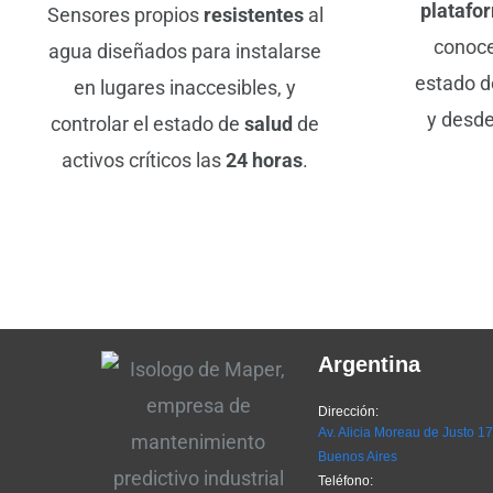
platafo
Sensores propios
resistentes
al
conoce
agua diseñados para instalarse
estado d
en lugares inaccesibles, y
y desde
controlar el estado de
salud
de
activos críticos las
24
horas
.
Argentina
Dirección:
Av. Alicia Moreau de Justo 1
Buenos Aires
Teléfono: