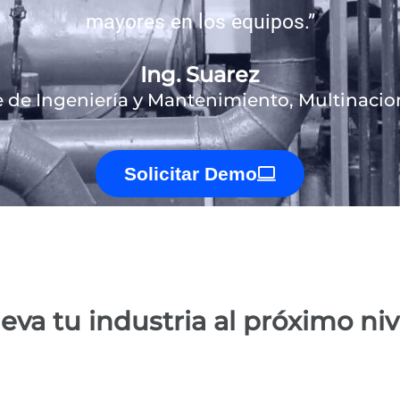
mayores en los equipos.”
Ing. Suarez
 de Ingeniería y Mantenimiento, Multinacion
Solicitar Demo
leva tu industria al próximo niv