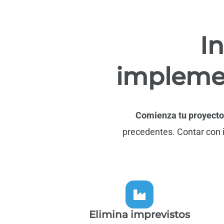
I
implemen
Comienza tu proyecto 
precedentes.
C
ontar con 
Elimina imprevistos