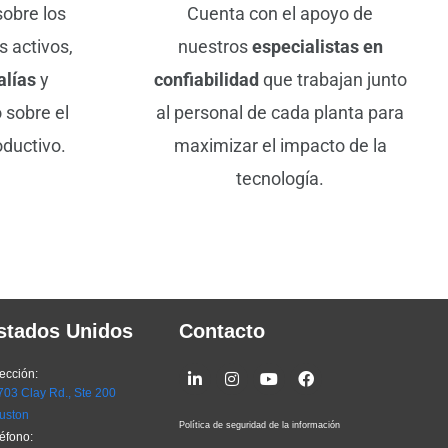
obre los
Cuenta con el apoyo de
s activos,
nuestros
especialistas en
alías
y
confiabilidad
que trabajan junto
 sobre el
al personal de cada planta para
oductivo.
maximizar el impacto de la
tecnología.
stados Unidos
Contacto
Linkedin-
Instagram
Youtube
Facebook
ección:
in
03 Clay Rd., Ste 200
uston
Política de seguridad de la información
éfono: