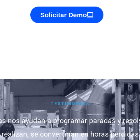
Solicitar Demo
TESTIMONIOS
as nos ayudan a programar paradas y resol
 realizan, se convertirían en horas perdida