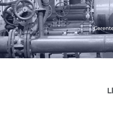
Gerente
L