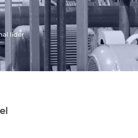
al líder
el