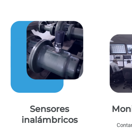
Sensores
Moni
inalámbricos
Contam