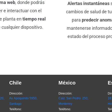
rma web
, donde podrás
Alertas instantáneas
s
r e interactuar con el
cambios de salud de tu
e planta en
tiempo real
para
predecir anom
 cualquier dispositivo.
mantenerse informado
estado del proceso pr
Chile
México
E
Dirección:
Dirección:
Dir
720,
Av. Apoquindo 5950,
Calz. San Pedro 250,
187
Santiago
Monterrey
Ho
Teléfono:
Teléfono:
Tel