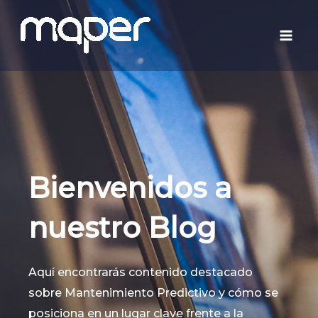
Ir
Mai
al
Men
contenido
Bienvenidos a
nuestro Blog
Aquí encontrarás contenido destacado
sobre Mantenimiento Predictivo y cómo se
posiciona en un lugar clave frente a la