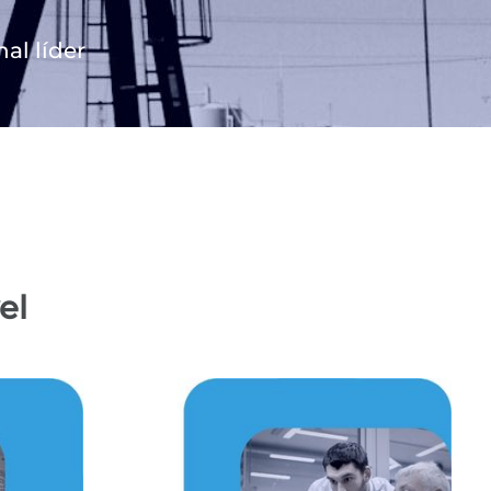
al líder
el