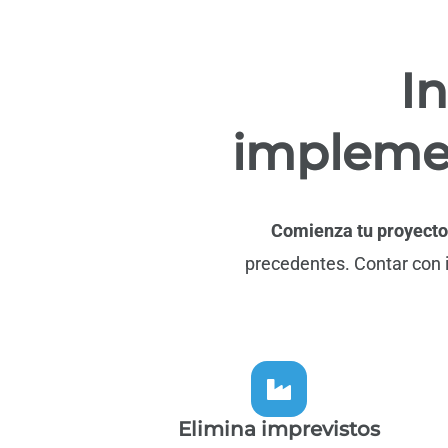
I
implemen
Comienza tu proyecto 
precedentes.
C
ontar con 
Elimina imprevistos