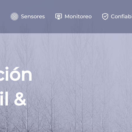
e
Sensores
Monitoreo
Confiab
ción
il &