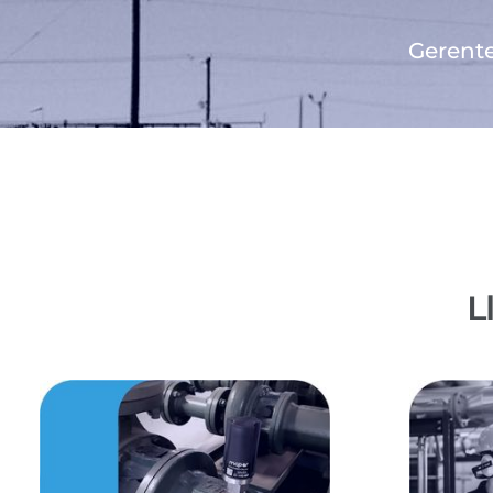
Gerente
L