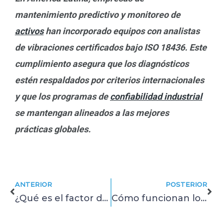
mantenimiento predictivo y monitoreo de
activos
han incorporado equipos con analistas
de vibraciones certificados bajo ISO 18436. Este
cumplimiento asegura que los diagnósticos
estén respaldados por criterios internacionales
y que los programas de
confiabilidad industrial
se mantengan alineados a las mejores
prácticas globales.
Prev
Ne
ANTERIOR
POSTERIOR
¿Qué es el factor de potencia y cómo impacta en tus activos industriales?
Cómo funcionan los acelerómetros y los sensores de vibración