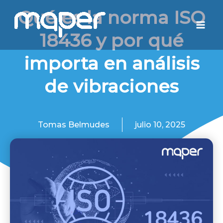
Ir
Mai
Qué es la norma ISO
al
Men
18436 y por qué
contenido
importa en análisis
de vibraciones
Tomas Belmudes
julio 10, 2025