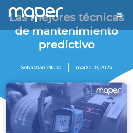
Ir
Mai
al
Las mejores técnicas
Men
contenido
de mantenimiento
predictivo
Sebastián Pilolla
marzo 10, 2025