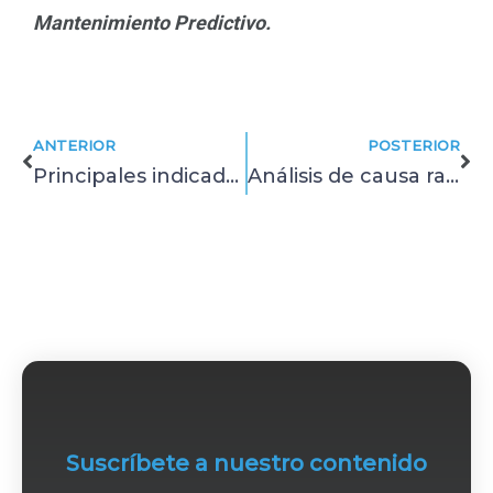
Mantenimiento Predictivo.
Prev
Ne
ANTERIOR
POSTERIOR
Principales indicadores para una gestión eficiente del mantenimiento
Análisis de causa raíz: qué son los 5 porqués y cómo aplicarlos
Suscríbete a nuestro contenido